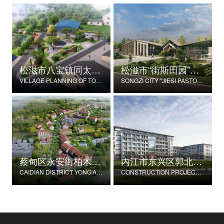
松滋市八宝镇同太湖村村庄规划
松滋市“街斯田园”美丽乡村示范片建设项目
VILLAGE PLANNING OF TONGTAIHU VILLAGE, BABAO TOWN, SONGZI CITY
SONGZI CITY "JIESI PASTORAL" BEAUTIFUL RURAL DEMONSTRATION FILM CONSTRUCTION PROJECT
蔡甸区永安街柏木村郭家庄湾省级美丽乡村试点建设项目
内江市东兴区郭北养老服务中心建设项目
CAIDIAN DISTRICT YONG'AN STREET CYPRESS VILLAGE GUOJIAZHUANG BAY PROVINCIAL BEAUTIFUL VILLAGE PILOT CONSTRUCTION PROJECT
CONSTRUCTION PROJECT OF GUOBEI ELDERLY SERVICE CENTER IN DONGXING DISTRICT, NEIJIANG CITY