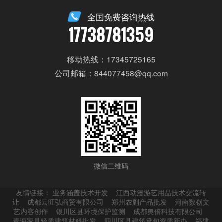
全国免费咨询热线
17738781359
移动热线：17345725165
公司邮箱：844077458@qq.com
微信二维码
友情链接：
业务涵盖技术开发
江西动漫游艺用品技术交流转
让
成都云旺弘商贸有限公司
郑州农副产品批发
河南数创文
艺内容创作
银川区县环境保护监测
成都奥倍科技有限公司
青海家具轻质建筑材料批发
四川区县建筑承包资质新办
福建