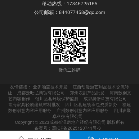
移动热线：17345725165
公司邮箱：844077458@qq.com
微信二维码
友情链接：
业务涵盖技术开发
江西动漫游艺用品技术交流转
让
成都云旺弘商贸有限公司
郑州农副产品批发
河南数创文
艺内容创作
银川区县环境保护监测
成都奥倍科技有限公司
青海家具轻质建筑材料批发
四川区县建筑承包资质新办
福建
数创创意内容应用服务
广州数创创意内容应用服务
四川凌聚
卓科技有限公司
Copyright © 2023成都誉泽房地产经纪有限公司 版权所有
备案号：蜀ICP备2025120741号-3